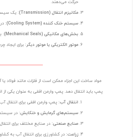
حرکت می‌دهند.
مکانیزم انتقال
(Transmission):
یک سیستم 
سیستم خنک کننده
(Cooling System):
در 
بخش‌های مکانیکی
(Mechanical Seals):
بر
موتور الکتریکی یا موتور دیگر
:
برای ایجاد چرخ
مواد ساخت این اجزاء ممکن است از فلزات مانند فولاد یا آل
پمپ باید انتقال دهد. پمپ وارمن افقی به عنوان یکی از ان
انتقال آب
:
پمپ وارمن افقی برای انتقال آب ب
سیستم‌های گرمایش و خنکایش
:
در سیستم‌ه
صنایع صنعتی
:
در صنایع مختلف برای انتقال 
زراعت
:
در کشاورزی برای انتقال آب به کشاورز