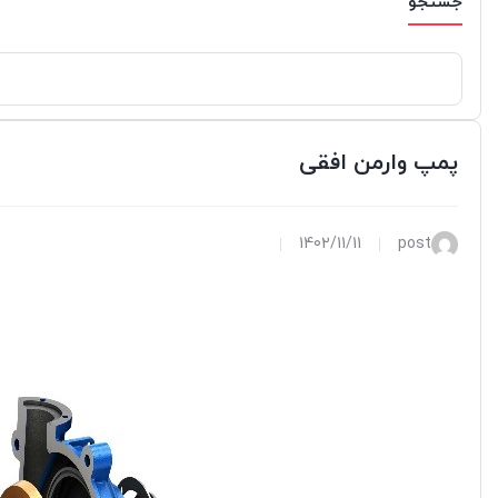
جستجو
پمپ وارمن افقی
1402/11/11
post