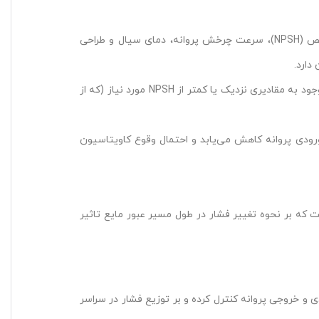
عوامل متعددی در بروز کاویتاسیون نقش دارند که از جمله مهم‌ترین آن‌ها می‌توان به فشار ورودی سیال، ارتفاع مکش مثبت خالص (NPSH)، سرعت چرخش پروانه، دمای سیال و طراحی
دارد.
: NPSH به اختلاف بین فشار مطلق مایع در ورودی پمپ و فشار بخار مایع اطلاق می‌شود. کاهش NPSH موجود به مقادیری نزدیک یا کمتر از NPSH مورد نیاز (که از
ودی پروانه کاهش می‌یابد و احتمال وقوع کاویتاسیون
است که بر نحوه تغییر فشار در طول مسیر عبور مایع تاثیر
 و خروجی پروانه کنترل کرده و بر توزیع فشار در سراسر